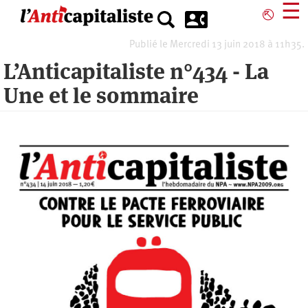
Aller
☰
⎋
au
contenu
Publié le Mercredi 13 juin 2018 à 11h35.
principal
L’Anticapitaliste n°434 - La
Une et le sommaire