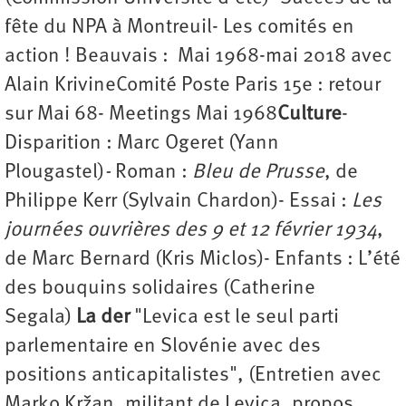
fête du NPA à Montreuil- Les comités en
action ! Beauvais : Mai 1968-mai 2018 avec
Alain KrivineComité Poste Paris 15e : retour
sur Mai 68- Meetings Mai 1968
Culture
-
Disparition : Marc Ogeret (Yann
Plougastel)
-
Roman :
Bleu de Prusse
, de
Philippe Kerr
(Sylvain Chardon)
- Essai :
Les
journées ouvrières des 9 et 12 février 1934
,
de Marc Bernard
(Kris Miclos)
- Enfants : L’été
des bouquins solidaires (Catherine
Segala)
La der
"Levica est le seul parti
parlementaire en Slovénie avec des
positions anticapitalistes", (Entretien avec
Marko Kržan, militant de Levica, propos