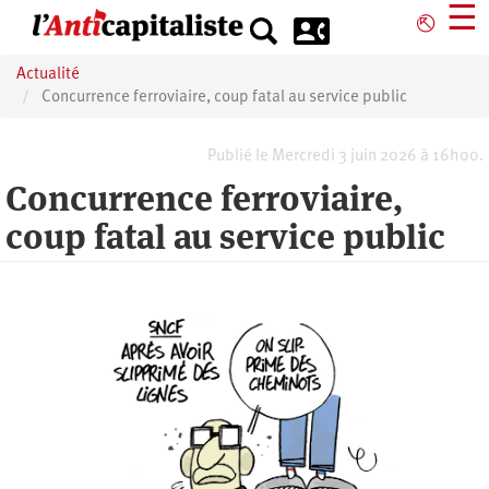
Aller
☰
⎋
au
contenu
Actualité
principal
Concurrence ferroviaire, coup fatal au service public
Publié le Mercredi 3 juin 2026 à 16h00.
Concurrence ferroviaire,
coup fatal au service public