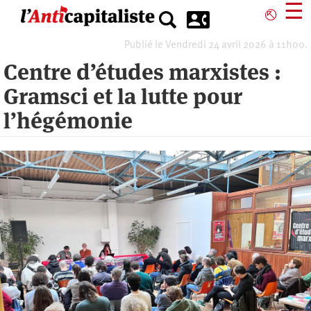
Aller
☰
⎋
au
contenu
Publié le Vendredi 24 avril 2026 à 11h00.
principal
Centre d’études marxistes :
Gramsci et la lutte pour
l’hégémonie