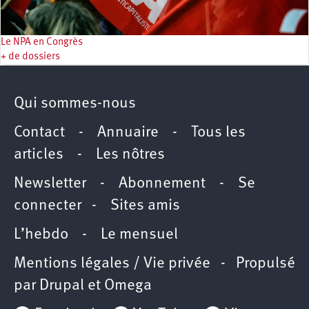
Le NPA en Congrès
+ de dossiers
Qui sommes-nous
Contact
-
Annuaire
-
Tous les
articles
-
Les nôtres
Newsletter
-
Abonnement
-
Se
connecter
-
Sites amis
L’hebdo
-
Le mensuel
Mentions légales / Vie privée
- Propulsé
par
Drupal
et
Omega