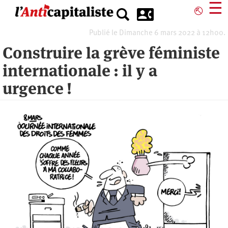
Aller
☰
⎋
au
contenu
Publié le Dimanche 6 mars 2022 à 12h00.
principal
Construire la grève féministe
internationale : il y a
urgence !