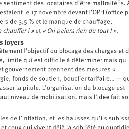
 sentiment des locataires d’être maltraitéEs. 
festaient le 17 novembre devant l’OPH (office p
yers de 3,5 % et le manque de chauffage,
 chauffer ! »
et
« On paiera rien du tout ! »
.
s loyers
tement l’objectif du blocage des charges et 
e, limite qui est difficile à déterminer mais qui
rs et gouvernement prennent des mesures «
, fonds de soutien, bouclier tarifaire… — q
sser la pilule. L’organisation du blocage est
ut niveau de mobilisation, mais l’idée fait s
es de l’inflation, et les hausses qu’ils subiss
s et ceux qui vivent déjà la sobriété au quotidi