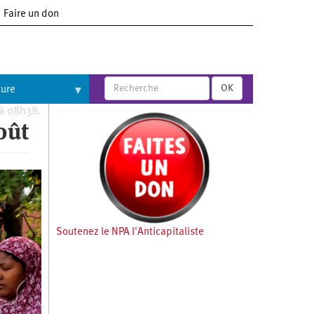
Faire un don
OK
ture
 à 08h38.
oût
Soutenez le NPA l'Anticapitaliste