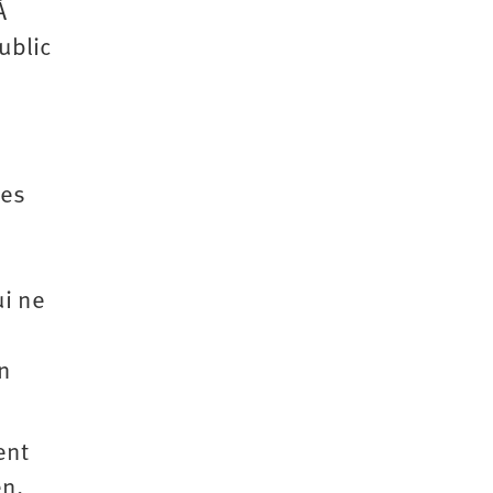
À
ublic
des
ui ne
on
ent
en,