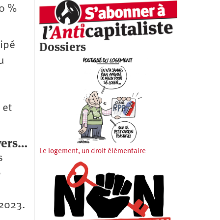
90 %
Dossiers
cipé
u
 et
oyers…
Le logement, un droit élémentaire
s
e
 2023.