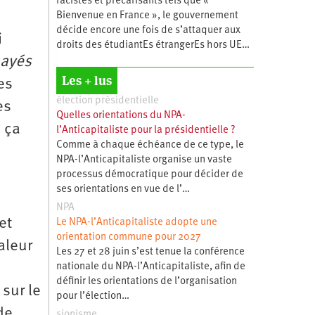
racistes et précarisants tels que «
Bienvenue en France », le gouvernement
décide encore une fois de s’attaquer aux
i
droits des étudiantEs étrangerEs hors UE…
payés
Les + lus
es
élection présidentielle
es
Quelles orientations du NPA-
 ça
l’Anticapitaliste pour la présidentielle ?
Comme à chaque échéance de ce type, le
NPA-l’Anticapitaliste organise un vaste
processus démocratique pour décider de
ses orientations en vue de l’…
NPA
et
Le NPA-l’Anticapitaliste adopte une
orientation commune pour 2027
aleur
Les 27 et 28 juin s’est tenue la conférence
nationale du NPA-l’Anticapitaliste, afin de
définir les orientations de l’organisation
 sur le
pour l’élection…
de
sionisme