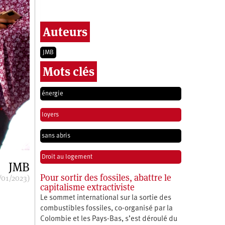
Auteurs
JMB
Mots clés
énergie
loyers
sans abris
Droit au logement
JMB
Pour sortir des fossiles, abattre le
/01/2023)
capitalisme extractiviste
Le sommet international sur la sortie des
combustibles fossiles, co-organisé par la
Colombie et les Pays-Bas, s’est déroulé du