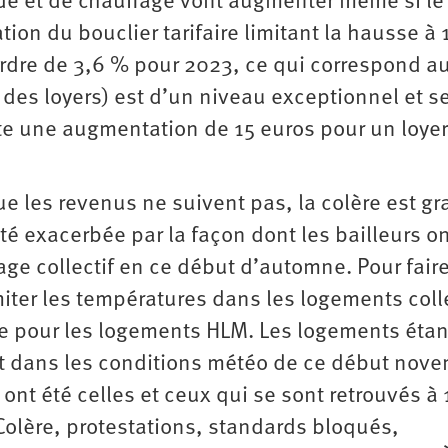
de et de chauffage vont augmenter même si le
on du bouclier tarifaire limitant la hausse à 
ordre de 3,6 % pour 2023, ce qui correspond a
 des loyers) est d’un niveau exceptionnel et s
nte une augmentation de 15 euros pour un loye
ue les revenus ne suivent pas, la colère est g
té exacerbée par la façon dont les bailleurs o
ge collectif en ce début d’automne. Pour faire
iter les températures dans les logements colle
ure pour les logements HLM. Les logements étan
t dans les conditions météo de ce début nove
nt été celles et ceux qui se sont retrouvés à
olère, protestations, standards bloqués,