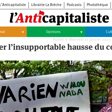
L’Anticapitaliste
Librairie La Brèche
Podcasts
Photothèque
onal
Opinions
Cul
Publié le Mercredi 11 janvier 2023
Opinions
Culture
er l’insupportable hausse du c
Histoire
Arts
Cinéma
Expositions
Livres
Musique