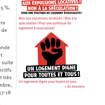
15 %.
u
Non aux expulsions locatives ! Non à la
era
spéculation ! Pour une politique de
logement écosocialiste!
r de
rande
nt
 suite
ctifs
t très
Un logement digne pour toutes et tous
mbre,
+ de dossiers
 17-18