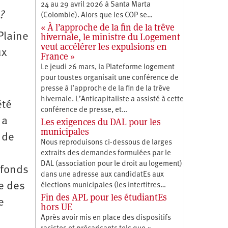
24 au 29 avril 2026 à Santa Marta
?
(Colombie). Alors que les COP se…
« À l’approche de la fin de la trêve
hivernale, le ministre du Logement
 Plaine
veut accélérer les expulsions en
ux
France »
Le jeudi 26 mars, la Plateforme logement
pour toustes organisait une conférence de
presse à l’approche de la fin de la trêve
hivernale. L’Anticapitaliste a assisté à cette
été
conférence de presse, et…
 a
Les exigences du DAL pour les
municipales
s de
Nous reproduisons ci-dessous de larges
extraits des demandes formulées par le
DAL (association pour le droit au logement)
 fonds
dans une adresse aux candidatEs aux
ge des
élections municipales (les intertitres…
Fin des APL pour les étudiantEs
e
hors UE
Après avoir mis en place des dispositifs