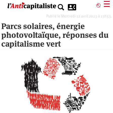
Aller
☰
⎋
au
contenu
Publié le Mercredi 12 avril 2023 à 13h53.
principal
Parcs solaires, énergie
photovoltaïque, réponses du
capitalisme vert