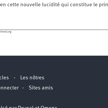
en cette nouvelle lucidité qui constitue le pri
rimed.org
icles
-
Les nôtres
onnecter
-
Sites amis