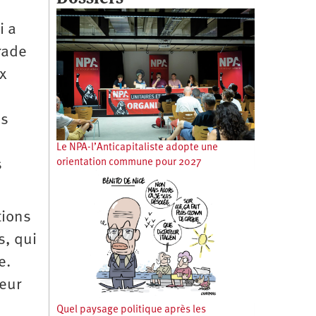
i a
rade
ix
is
Le NPA-l’Anticapitaliste adopte une
s
orientation commune pour 2027
tions
s, qui
e.
peur
Quel paysage politique après les