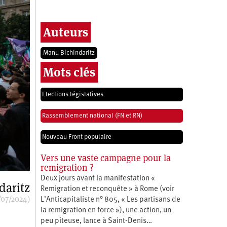
Auteurs
Manu Bichindaritz
Mots clés
Elections législatives
Rassemblement national (FN et RN)
Nouveau Front populaire
Vers une vaste campagne pour la
remigration ?
Deux jours avant la manifestation «
daritz
Remigration et reconquête » à Rome (voir
/07/2024)
L’Anticapitaliste n° 805, « Les partisans de
la remigration en force »), une action, un
peu piteuse, lance à Saint-Denis…