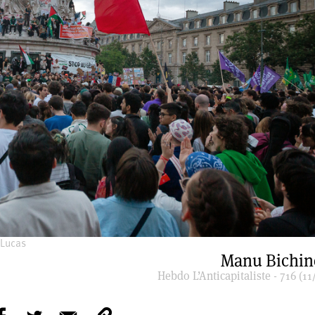
 Lucas
Manu Bichin
Hebdo L’Anticapitaliste - 716 (11