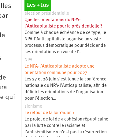
Les + lus
lles
élection présidentielle
par
Quelles orientations du NPA-
l’Anticapitaliste pour la présidentielle ?
Comme à chaque échéance de ce type, le
la
NPA-l’Anticapitaliste organise un vaste
processus démocratique pour décider de
ses orientations en vue de l’…
s
NPA
Le NPA-l’Anticapitaliste adopte une
orientation commune pour 2027
de
Les 27 et 28 juin s’est tenue la conférence
nationale du NPA-l’Anticapitaliste, afin de
ura
définir les orientations de l’organisation
e qui
pour l’élection…
sionisme
Le retour de la loi Yadan ?
Le projet de loi de « cohésion républicaine
par la lutte contre le racisme et
l’antisémitisme » n’est pas la résurrection