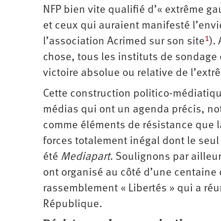
NFP bien vite qualifié d’« extrême ga
et ceux qui auraient manifesté l’envie
1
l’association Acrimed sur son site
).
chose, tous les instituts de sondag
victoire absolue ou relative de l’ext
Cette construction politico­-médiati
médias qui ont un agenda précis, n
comme éléments de résistance que l
forces totalement inégal dont le seu
été
Mediapart
. Soulignons par aille
ont organisé au côté d’une centaine 
rassemblement « Libertés » qui a réu
République.