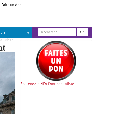
Faire un don
OK
ture
 à 10h34.
nt
Soutenez le NPA l'Anticapitaliste