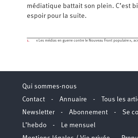
médiatique battait son plein. C’est bi
espoir pour la suite.
1.
« Les médias en guerre contre le Nouveau Front populaire », ac
Qui sommes-nous
Contact
-
Annuaire
-
Tous les art
Newsletter
-
Abonnement
-
Se c
L’hebdo
-
Le mensuel