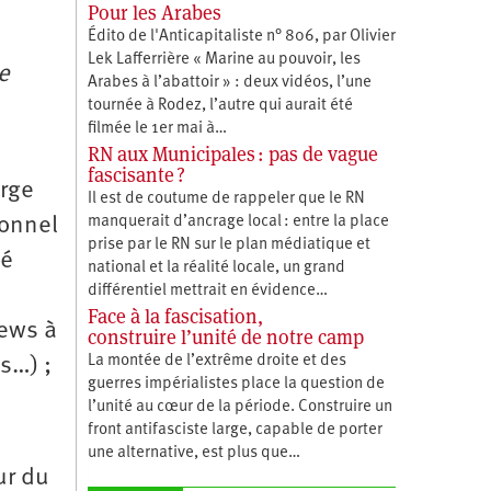
Pour les Arabes
Édito de l'Anticapitaliste n° 806, par Olivier
Lek Lafferrière « Marine au pouvoir, les
e
Arabes à l’abattoir » : deux vidéos, l’une
tournée à Rodez, l’autre qui aurait été
filmée le 1er mai à…
RN aux Municipales : pas de vague
fascisante ?
arge
Il est de coutume de rappeler que le RN
ionnel
manquerait d’ancrage local : entre la place
prise par le RN sur le plan médiatique et
sé
national et la réalité locale, un grand
différentiel mettrait en évidence…
Face à la fascisation,
news à
construire l’unité de notre camp
La montée de l’extrême droite et des
s…) ;
guerres impérialistes place la question de
l’unité au cœur de la période. Construire un
front antifasciste large, capable de porter
une alternative, est plus que…
ur du