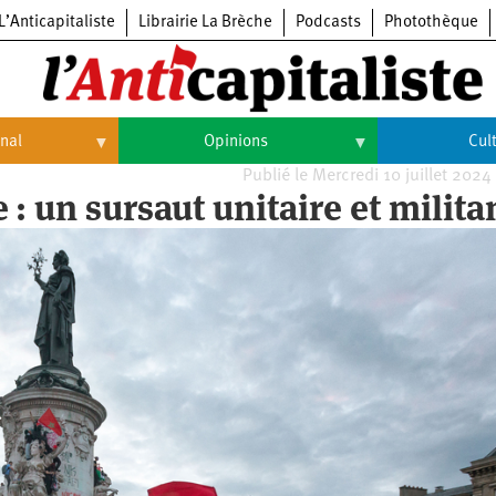
L’Anticapitaliste
Librairie La Brèche
Podcasts
Photothèque
onal
Opinions
Cul
Publié le Mercredi 10 juillet 2024
Opinions
Culture
: un sursaut unitaire et milita
Histoire
Arts
Cinéma
Expositions
Livres
Musique