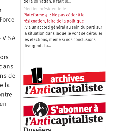
de la loi Yadan. Il faut le…
élection présidentielle
n
Plateforme 4 : Ne pas céder à la
 Force
résignation, faire de la politique
l y a un accord général au sein du parti sur
la situation dans laquelle vont se dérouler
é VISA
les élections, même si nos conclusions
divergent. La…
lors
 dans
ons de
e la
ontre
 en
Dossiers