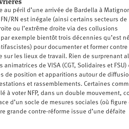
vrières
e au péril d’une arrivée de Bardella à Matigno
e FN/RN est inégale (ainsi certains secteurs de
oite ou l’extrême droite via des collusions
t par exemple bientôt trois décennies qu’est n
antifascistes) pour documenter et former contre
 sur les lieux de travail. Rien de surprenant a
es animatrices de VISA (CGT, Solidaires et FSU)
 de position et apparitions autour de diffusi
ifestations et rassemblements. Certaines comm
elé à voter NFP, dans un double mouvement, c
lace d’un socle de mesures sociales (où figure
ère grande contre-réforme issue d’une défaite