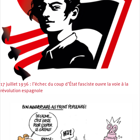
17 juillet 1936 : l’échec du coup d’État fasciste ouvre la voie à la
révolution espagnole