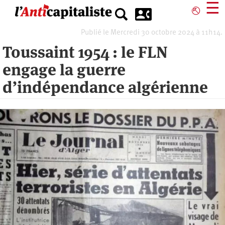
Aller
☰
⎋
au
contenu
Publié le Mercredi 30 octobre 2024 à 11h14.
principal
Toussaint 1954 : le FLN
engage la guerre
d’indépendance algérienne