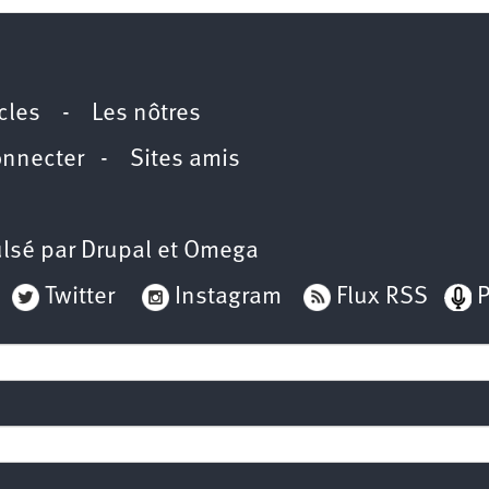
icles
-
Les nôtres
onnecter
-
Sites amis
lsé par
Drupal
et
Omega
Twitter
Instagram
Flux RSS