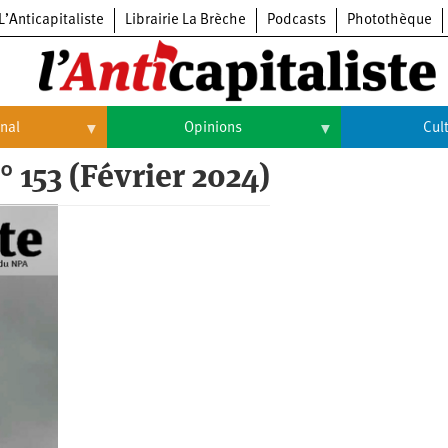
L’Anticapitaliste
Librairie La Brèche
Podcasts
Photothèque
onal
Opinions
Cul
° 153 (Février 2024)
Opinions
Culture
Histoire
Arts
Cinéma
Expositions
Livres
Musique