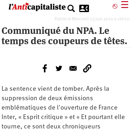
Aller
☰
⎋
au
contenu
Publié le Mercredi 23 juin 2010 à 16h10.
principal
Communiqué du NPA. Le
temps des coupeurs de têtes.
La sentence vient de tomber. Après la
suppression de deux émissions
emblématiques de l'ouverture de France
Inter, « Esprit critique » et « Et pourtant elle
tourne, ce sont deux chroniqueurs