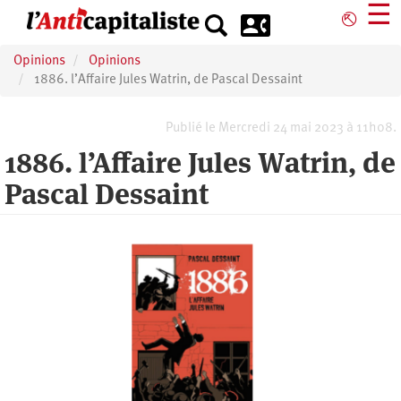
Aller
☰
⎋
au
contenu
Opinions
Opinions
principal
1886. l’Affaire Jules Watrin, de Pascal Dessaint
Publié le Mercredi 24 mai 2023 à 11h08.
1886. l’Affaire Jules Watrin, de
Pascal Dessaint