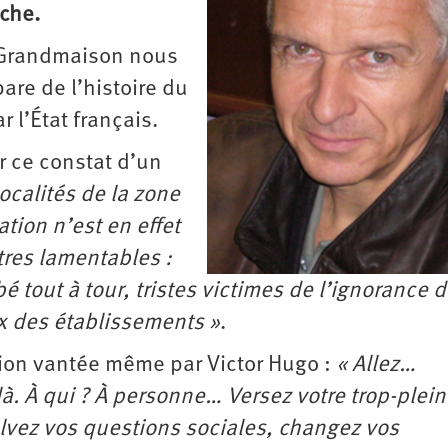
èche.
r Grandmaison nous
are de l’histoire du
 l’État français.
r ce constat d’un
ocalités de la zone
ation n’est en effet
res lamentables :
 tout à tour, tristes victimes de l’ignorance 
ux des établissements »
.
tion vantée même par Victor Hugo :
« Allez…
là. À qui ? À personne… Versez votre trop-plei
lvez vos questions sociales, changez vos