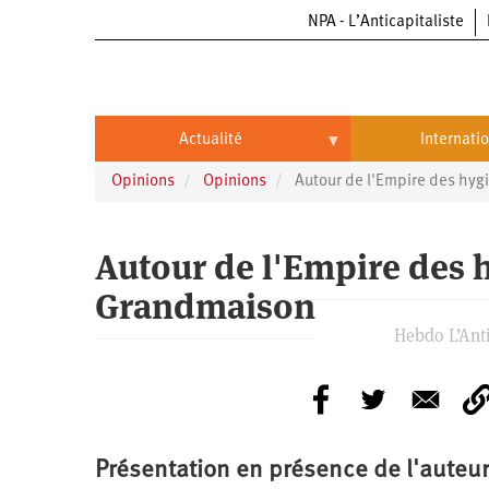
NPA - L’Anticapitaliste
Aller
au
contenu
principal
Actualité
Internati
Opinions
Opinions
Autour de l'Empire des hygi
Actualité
International
Politique
Brésil
Autour de l'Empire des h
Entreprises
Chine
Grandmaison
Oppressions
Entreprises
États-
Hebdo L’Anti
Unis
Économie
Automobile
Oppressions
Continents
Écologie
Aéronautique
Antiracisme
Continents
Éducation
Commerce
Féminisme
Afrique
Présentation en présence de l'auteur