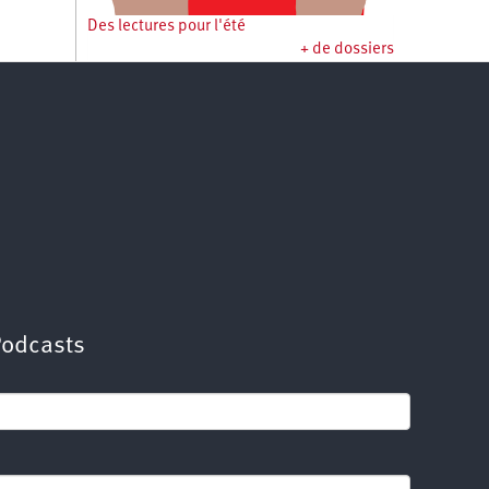
Des lectures pour l'été
+ de dossiers
Podcasts