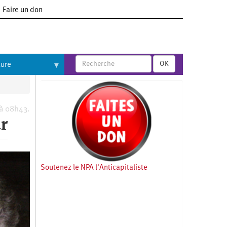
Faire un don
OK
ture
 à 08h43.
ur
Soutenez le NPA l'Anticapitaliste