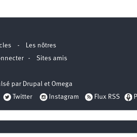
icles
-
Les nôtres
onnecter
-
Sites amis
lsé par
Drupal
et
Omega
Twitter
Instagram
Flux RSS