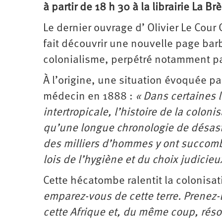
à partir de 18 h 30 à la librairie La Br
Santé
Hôpitaux
LGBTI
Amérique
du
Nord
Le dernier ouvrage d’ Olivier Le Cou
Vidéos
SNCF
Amérique
latine
fait découvrir une nouvelle page barb
Dans
Services
Asie
mon
publics
colonialisme, perpétré notamment par
département
Europe
À l’origine, une situation évoquée pa
Moyen-
médecin en 1888 :
« Dans certaines l
Orient
intertropicale, l’histoire de la colonis
Océanie
qu’une longue chronologie de désast
des milliers d’hommes y ont succombé
lois de l’hygiène et du choix judicie
Cette hécatombe ralentit la colonisa
emparez-vous de cette terre. Prenez-
cette Afrique et, du même coup, réso