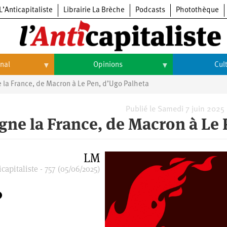
L’Anticapitaliste
Librairie La Brèche
Podcasts
Photothèque
onal
Opinions
Cul
la France, de Macron à Le Pen, d’Ugo Palheta
Opinions
Culture
Histoire
Arts
Publié le Samedi 7 juin 2025
ne la France, de Macron à Le 
Cinéma
Expositions
LM
capitaliste - 757 (05/06/2025)
Livres
Musique