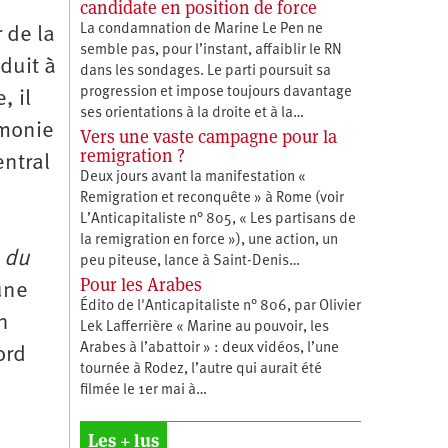
candidate en position de force
La condamnation de Marine Le Pen ne
 de la
semble pas, pour l’instant, affaiblir le RN
duit à
dans les sondages. Le parti poursuit sa
progression et impose toujours davantage
, il
ses orientations à la droite et à la…
émonie
Vers une vaste campagne pour la
remigration ?
entral
Deux jours avant la manifestation «
Remigration et reconquête » à Rome (voir
L’Anticapitaliste n° 805, « Les partisans de
u
la remigration en force »), une action, un
é du
peu piteuse, lance à Saint-Denis…
Pour les Arabes
une
Édito de l'Anticapitaliste n° 806, par Olivier
n
Lek Lafferrière « Marine au pouvoir, les
Arabes à l’abattoir » : deux vidéos, l’une
ord
tournée à Rodez, l’autre qui aurait été
filmée le 1er mai à…
Les + lus