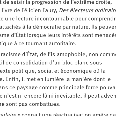
de saisir la progression de l’extrême droite,
livre de Félicien Faury,
Des électeurs ordinair
nte une lecture incontournable pour comprend
attachés à la démocratie par nature. Ils peuve
sme d’État lorsque leurs intérêts sont menacés
ique à ce tournant autoritaire.
u racisme d’État, de l’islamophobie, non com
il de consolidation d’un bloc blanc sous
xte politique, social et économique où la
 Enfin, il met en lumière la manière dont le
ns ce paysage comme principale force pouva
e n’est ni encore là ni inévitable, il peut adven
 ne sont pas combattues.
pulaire »
connait une réactualisation amère da