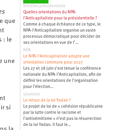
élection présidentielle
es
Quelles orientations du NPA-
l’Anticapitaliste pour la présidentielle ?
re que
Comme à chaque échéance de ce type, le
nt
NPA-l’Anticapitaliste organise un vaste
processus démocratique pour décider de
 : le
ses orientations en vue de l’…
NPA
Le NPA-l’Anticapitaliste adopte une
me une
orientation commune pour 2027
Les 27 et 28 juin s’est tenue la conférence
nationale du NPA-l’Anticapitaliste, afin de
définir les orientations de l’organisation
pour l’élection…
sionisme
nt
Le retour de la loi Yadan ?
Le projet de loi de « cohésion républicaine
ir si
par la lutte contre le racisme et
l’antisémitisme » n’est pas la résurrection
de la loi Yadan. Il faut le…
ns la