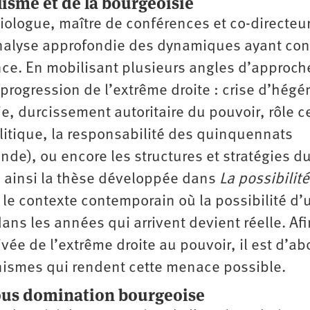
isme et de la bourgeoisie
ologue, maître de conférences et co-directeur
alyse approfondie des dynamiques ayant con
ance. En mobilisant plusieurs angles d’approche
a progression de l’extrême droite : crise d’hég
e, durcissement autoritaire du pouvoir, rôle c
litique, la responsabilité des quinquennats
de), ou encore les structures et stratégies d
e ainsi la thèse développée dans
La possibilit
 le contexte contemporain où la possibilité d’
dans les années qui arrivent devient réelle. Afi
vée de l’extrême droite au pouvoir, il est d’ab
ismes qui rendent cette menace possible.
sous domination bourgeoise