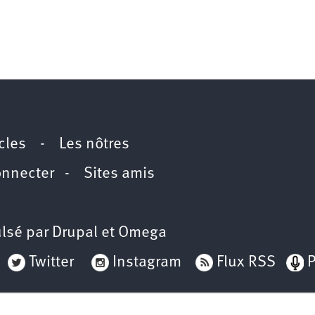
icles
-
Les nôtres
onnecter
-
Sites amis
lsé par
Drupal
et
Omega
Twitter
Instagram
Flux RSS