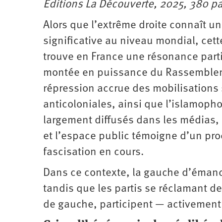
Éditions La Découverte, 2025, 380 p
Santé
Hôpitaux
LGBTI
Amérique
du
Nord
Alors que l’extrême droite connaît u
Vidéos
SNCF
Amérique
latine
significative au niveau mondial, cet
Dans
Services
Asie
trouve en France une résonance parti
mon
publics
département
Europe
montée en puissance du Rassemblem
répression accrue des mobilisations 
Moyen-
Orient
anticoloniales, ainsi que l’islamo­pho
Océanie
largement diffusés dans les médias,
et l’espace public témoigne d’un pr
fascisation en cours.
Dans ce contexte, la gauche d’émanci
tandis que les partis se réclamant de 
de gauche, participent — activement 