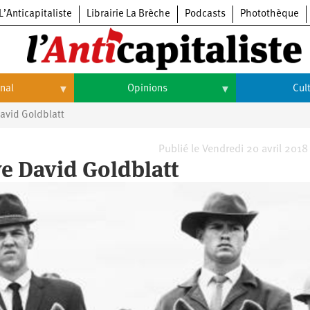
L’Anticapitaliste
Librairie La Brèche
Podcasts
Photothèque
onal
Opinions
Cul
David Goldblatt
Opinions
Culture
Histoire
Arts
Publié le Vendredi 20 avril 2018
ve David Goldblatt
Cinéma
Expositions
Livres
Musique