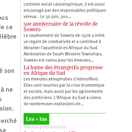
contexte social catastrophique, il est aussi
encouragé par des responsables politiques
ous
véreux. Le 30 juin, 300…
50e anniversaire de la révolte de
de ce
Soweto
élèbre
Le soulèvement de Soweto de 1976 a initié
un regain de combativité et a contribué à
ébranler l’apartheid en Afrique du Sud.
Abréviation de South Western Townships,
Soweto est connu pour les émeutes…
La haine des étrangerEs progresse
sé son
en Afrique du Sud
Les émeutes xénophobes s’intensifient.
Elles sont nourries par la crise économique
 à ne
et sociale, mais aussi par les agissements
des politiciens. L’Afrique du Sud a connu
s
de nombreuses explosions de…
sion.
Les + lus
herché
élection présidentielle
 sa