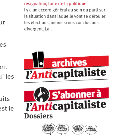
résignation, faire de la politique
l y a un accord général au sein du parti sur
la situation dans laquelle vont se dérouler
ur
les élections, même si nos conclusions
divergent. La…
les
ent
i les
uits
st le
Dossiers