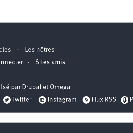
icles
-
Les nôtres
onnecter
-
Sites amis
lsé par
Drupal
et
Omega
Twitter
Instagram
Flux RSS