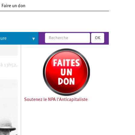
Faire un don
OK
ture
 à 13h52.
Soutenez le NPA l'Anticapitaliste