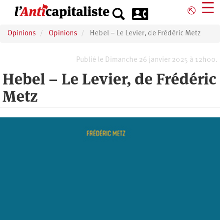
Aller
☰
⎋
au
contenu
Opinions
Opinions
Hebel – Le Levier, de Frédéric Metz
principal
Publié le Dimanche 26 janvier 2025 à 12h00.
Hebel – Le Levier, de Frédéric
Metz