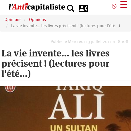
Aller
☰
⎋
au
contenu
Opinions
Opinions
principal
La vie invente... les livres précisent ! (lectures pour l'été...)
Publié le Mercredi 13 juillet 2011 à 18h08.
La vie invente... les livres
précisent ! (lectures pour
l'été...)