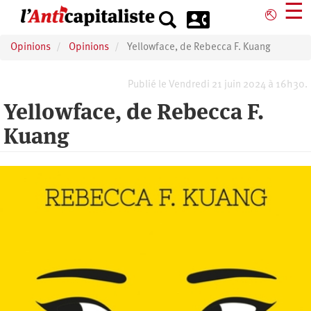
Aller
☰
⎋
au
contenu
Opinions
Opinions
Yellowface, de Rebecca F. Kuang
principal
Publié le Vendredi 21 juin 2024 à 16h30.
Yellowface, de Rebecca F.
Kuang