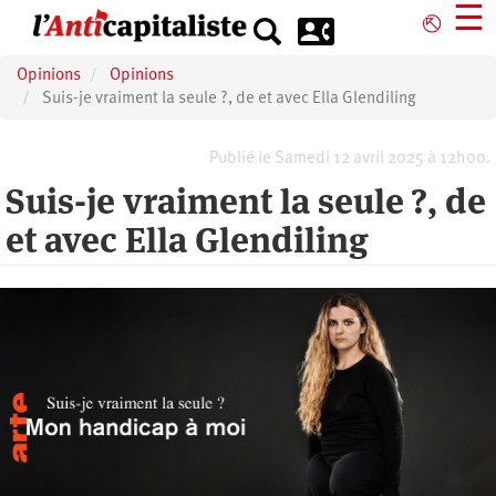
Aller
☰
⎋
au
contenu
Opinions
Opinions
principal
Suis-je vraiment la seule ?, de et avec Ella Glendiling
Publié le Samedi 12 avril 2025 à 12h00.
Suis-je vraiment la seule ?, de
et avec Ella Glendiling