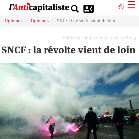
Aller
☰
⎋
au
contenu
Opinions
Opinions
SNCF : la révolte vient de loin
principal
Publié le Lundi 11 avril 2016 à 08h54.
SNCF : la révolte vient de loin