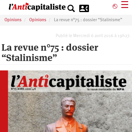
Aller
☰
⎋
au
contenu
Opinions
Opinions
La revue n°75 : dossier “Stalinisme”
principal
Publié le Mercredi 6 avril 2016 à 19h27.
La revue n°75 : dossier
“Stalinisme”