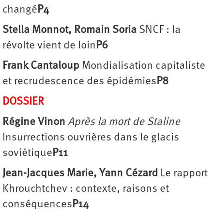
changé
P4
Stella Monnot, Romain Soria
SNCF : la
révolte vient de loin
P6
Frank Cantaloup
Mondialisation capitaliste
et recrudescence des épidémies
P8
DOSSIER
Régine Vinon
Après la mort de Staline
Insurrections ouvrières dans le glacis
soviétique
P11
Jean-Jacques Marie, Yann Cézard
Le rapport
Khrouchtchev : contexte, raisons et
conséquences
P14