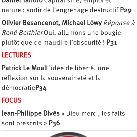
Daniel Tanuro
Capitalisme, emploi et
nature : sortir de l’engrenage destructif
P29
Olivier Besancenot, Michael Löwy
Réponse à
René Berthier
Oui, allumons une bougie
plutôt que de maudire l’obscurité !
P31
LECTURES
Patrick Le Moal
L’idée de liberté, une
réflexion sur la souveraineté et la
démocratie
P34
FOCUS
Jean-Philippe Divès
« Dieu merci, les faits
sont prescrits »
P36