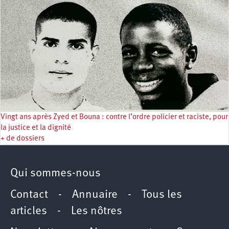
Vingt ans après Zyed et Bouna : contre l’ordre policier et raciste, pour
la justice et la dignité
+ de dossiers
Qui sommes-nous
Contact
-
Annuaire
-
Tous les
articles
-
Les nôtres