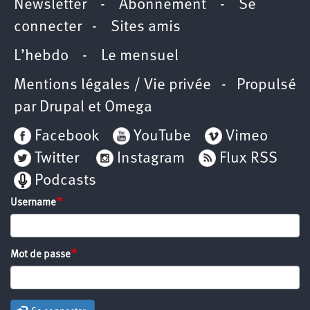
Newsletter
-
Abonnement
-
Se
connecter
-
Sites amis
L’hebdo
-
Le mensuel
Mentions légales / Vie privée
- Propulsé
par
Drupal
et
Omega
Facebook
YouTube
Vimeo
Twitter
Instagram
Flux RSS
Podcasts
Username
Mot de passe