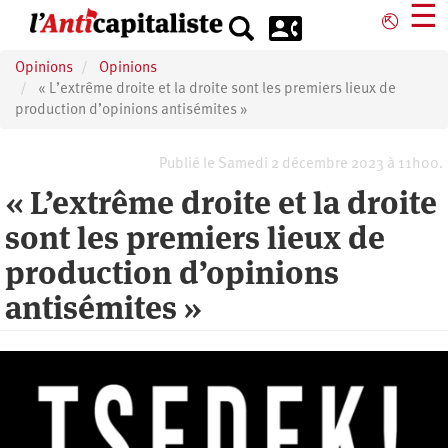
Aller
☰
⎋
au
contenu
Opinions
Opinions
principal
« L’extrême droite et la droite sont les premiers lieux de
production d’opinions antisémites »
Publié le Samedi 2 décembre 2023 à 11h00.
« L’extrême droite et la droite
sont les premiers lieux de
production d’opinions
antisémites »