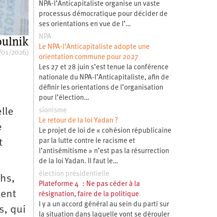
NPA-l’Anticapitaliste organise un vaste
processus démocratique pour décider de
ses orientations en vue de l’…
NPA
oulnik
Le NPA-l’Anticapitaliste adopte une
/01/2026)
orientation commune pour 2027
Les 27 et 28 juin s’est tenue la conférence
nationale du NPA-l’Anticapitaliste, afin de
définir les orientations de l’organisation
pour l’élection…
elle
sionisme
Le retour de la loi Yadan ?
e
Le projet de loi de « cohésion républicaine
par la lutte contre le racisme et
t
l’antisémitisme » n’est pas la résurrection
de la loi Yadan. Il faut le…
élection présidentielle
ths,
Plateforme 4 : Ne pas céder à la
ment
résignation, faire de la politique
l y a un accord général au sein du parti sur
s, qui
la situation dans laquelle vont se dérouler