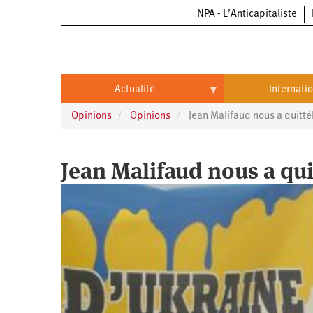
NPA - L’Anticapitaliste
Aller
au
contenu
principal
Actualité
Internati
Opinions
Opinions
Jean Malifaud nous a quitté
Actualité
International
Politique
Brésil
Jean Malifaud nous a qui
Entreprises
Chine
Oppressions
Entreprises
États-
Unis
Économie
Automobile
Oppressions
Continents
Écologie
Aéronautique
Antiracisme
Continents
Éducation
Commerce
Féminisme
Afrique