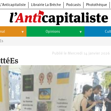
L’Anticapitaliste
Librairie La Brèche
Podcasts
Photothèque
onal
Opinions
Cul
Es
Opinions
Culture
Histoire
Arts
Publié le Mercredi 14 janvier 2026
ttéEs
Cinéma
Expositions
Livres
Musique