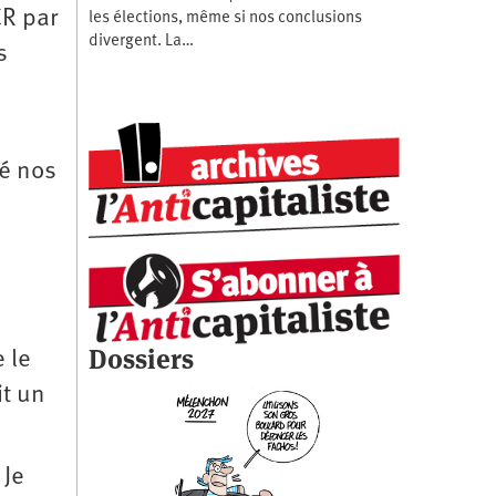
CR par
les élections, même si nos conclusions
divergent. La…
s
é nos
Dossiers
 le
it un
 Je