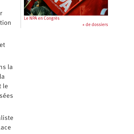
r
Le NPA en Congrès
tion
+ de dossiers
et
ns la
la
 le
osées
liste
lace