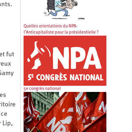
ants.
Quelles orientations du NPA-
l’Anticapitaliste pour la présidentielle ?
et fut
reux
 Samy
5e congrès national
les
itoire
ice
 Lip,