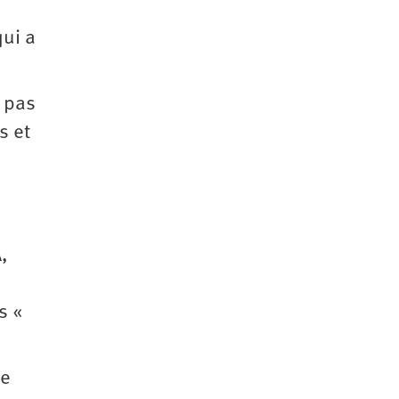
qui a
s pas
s et
,
s «
ne