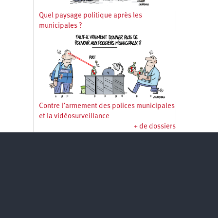
Quel paysage politique après les
municipales ?
Contre l’armement des polices municipales
et la vidéosurveillance
+ de dossiers