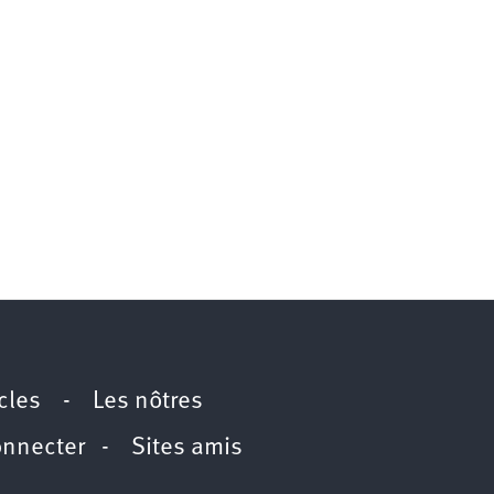
icles
-
Les nôtres
onnecter
-
Sites amis