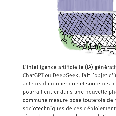
Santé
Hôpitaux
LGBTI
Amérique
du
Nord
Vidéos
SNCF
Amérique
latine
Dans
Services
Asie
mon
publics
département
Europe
Moyen-
Orient
Océanie
L’intelligence artificielle (IA) génér
ChatGPT ou DeepSeek, fait l’objet d’
acteurs du numérique et soutenus pa
pourrait entrer dans une nouvelle 
commune mesure pose toutefois de n
sociotechniques de ces déploiements