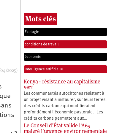
Mots clés
Écologie
conditions de travail
économie
/04/2025)
Intelligence artificielle
Kenya : résistance au capitalisme
s
vert
Les communautés autochtones résistent à
ique
un projet visant à instaurer, sur leurs terres,
sans
des crédits carbone qui modifieraient
profondément l’économie pastorale. Les
tions
crédits carbone permettent aux…
Le Conseil d’État valide l’A69
malgré l’urgence environnementale