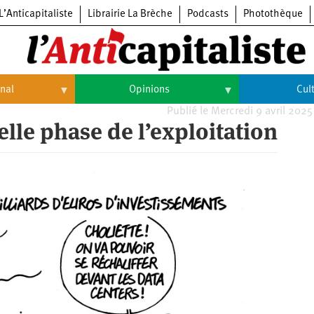
L’Anticapitaliste
Librairie La Brèche
Podcasts
Photothèque
onal
Opinions
Cul
Publié le Mercredi 9 avril 2025
Opinions
Culture
elle phase de l’exploitation
Histoire
Arts
Cinéma
Expositions
Livres
Musique