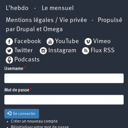
L’hebdo
-
Le mensuel
Mentions légales / Vie privée
- Propulsé
par
Drupal
et
Omega
Facebook
YouTube
Vimeo
Twitter
Instagram
Flux RSS
Podcasts
Username
Mot de passe
Se connecter
Créer un nouveau compte
Réinitialiser votre mot de passe