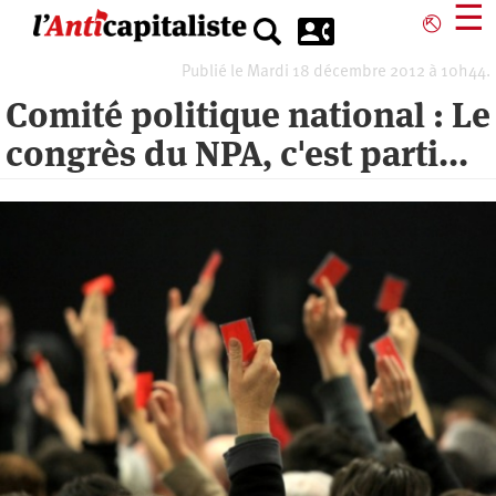
Aller
☰
⎋
au
contenu
Publié le Mardi 18 décembre 2012 à 10h44.
principal
Comité politique national : Le
congrès du NPA, c'est parti...