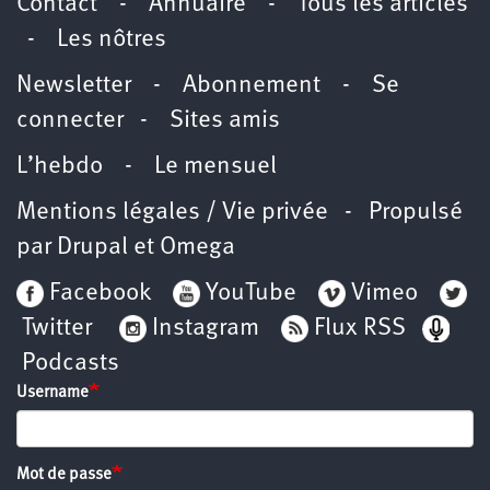
Contact
-
Annuaire
-
Tous les articles
-
Les nôtres
Newsletter
-
Abonnement
-
Se
connecter
-
Sites amis
L’hebdo
-
Le mensuel
Mentions légales / Vie privée
- Propulsé
par
Drupal
et
Omega
Facebook
YouTube
Vimeo
Twitter
Instagram
Flux RSS
Podcasts
Username
Mot de passe