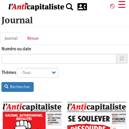
Aller
☰
⎋
au
contenu
Journal
principal
Onglets
Journal
(onglet
Revue
principaux
actif)
Numéro ou date
Thèmes
Rechercher