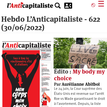
Aller
☰
⎋
au
contenu
Hebdo L’Anticapitaliste - 622
principal
(30/06/2022)
Édito :
My body my
choice
Par
Aurélianne Abitbol
Le 24 juin, la Cour suprême des
États-Unis est revenue sur l’arrêt
Roe vs Wade garantissant le droit
à l’avortement. Depuis, la liste