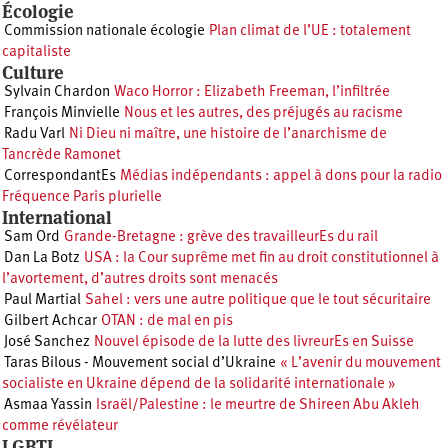
Écologie
Commission nationale écologie
Plan climat de l’UE : totalement
capitaliste
Culture
Sylvain Chardon
Waco Horror : Elizabeth Freeman, l’infiltrée
François Minvielle
Nous et les autres, des préjugés au racisme
Radu Varl
Ni Dieu ni maître, une histoire de l’anarchisme de
Tancrède Ramonet
CorrespondantEs
Médias indépendants : appel à dons pour la radio
Fréquence Paris plurielle
International
Sam Ord
Grande-Bretagne : grève des travailleurEs du rail
Dan La Botz
USA : la Cour suprême met fin au droit constitutionnel à
l’avortement, d’autres droits sont menacés
Paul Martial
Sahel : vers une autre politique que le tout sécuritaire
Gilbert Achcar
OTAN : de mal en pis
José Sanchez
Nouvel épisode de la lutte des livreurEs en Suisse
Taras Bilous - Mouvement social d’Ukraine
« L’avenir du mouvement
socialiste en Ukraine dépend de la solidarité internationale »
Asmaa Yassin
Israël/Palestine : le meurtre de Shireen Abu Akleh
comme révélateur
LGBTI