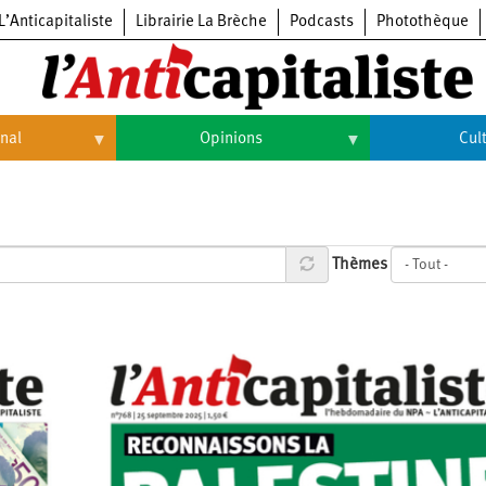
L’Anticapitaliste
Librairie La Brèche
Podcasts
Photothèque
onal
Opinions
Cul
Opinions
Culture
Histoire
Arts
Thèmes
Cinéma
Expositions
Livres
Musique