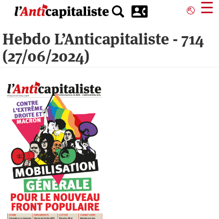
Aller
☰
⎋
au
contenu
Hebdo L’Anticapitaliste - 714
principal
(27/06/2024)