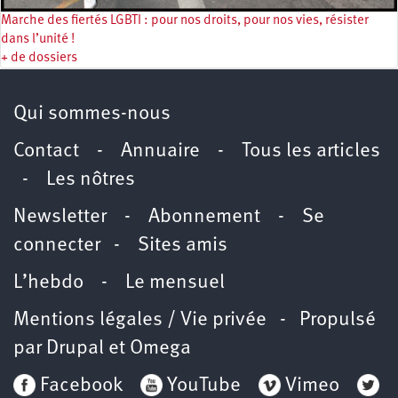
Marche des fiertés LGBTI : pour nos droits, pour nos vies, résister
dans l’unité !
+ de dossiers
Qui sommes-nous
Contact
-
Annuaire
-
Tous les articles
-
Les nôtres
Newsletter
-
Abonnement
-
Se
connecter
-
Sites amis
L’hebdo
-
Le mensuel
Mentions légales / Vie privée
- Propulsé
par
Drupal
et
Omega
Facebook
YouTube
Vimeo