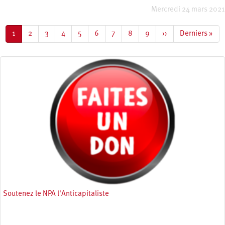
Mercredi 24 mars 2021
Pagination
Page
1
Page
2
Page
3
Page
4
Page
5
Page
6
Page
7
Page
8
Page
9
Page
››
Dernière
Derniers »
courante
suivante
page
Soutenez le NPA l'Anticapitaliste