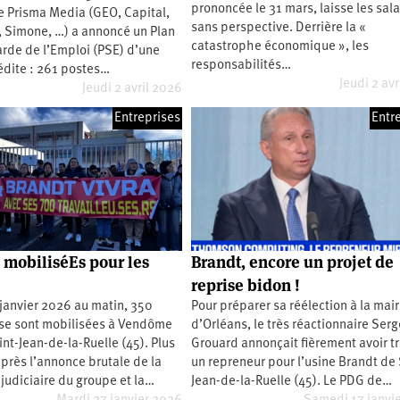
prononcée le 31 mars, laisse les sal
e Prisma Media (GEO, Capital,
sans perspective. Derrière la «
s, Simone, …) a annoncé un Plan
catastrophe économique », les
rde de l’Emploi (PSE) d’une
responsabilités…
édite : 261 postes…
Jeudi 2 av
Jeudi 2 avril 2026
Entreprises
Entr
 mobiliséEs pour les
Brandt, encore un projet de
reprise bidon !
janvier 2026 au matin, 350
Pour préparer sa réélection à la mair
se sont mobilisées à Vendôme
d’Orléans, le très réactionnaire Serg
int-Jean-de-la-Ruelle (45). Plus
Grouard annonçait fièrement avoir t
près l’annonce brutale de la
un repreneur pour l’usine Brandt de 
 judiciaire du groupe et la…
Jean-de-la-Ruelle (45). Le PDG de…