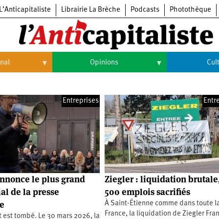
L’Anticapitaliste
Librairie La Brèche
Podcasts
Photothèque
onal
Opinions
Cul
Opinions
Culture
Entreprises
Entr
Histoire
Arts
Cinéma
Expositions
Livres
nnonce le plus grand
Ziegler : liquidation brutale
Musique
al de la presse
500 emplois sacrifiés
e
À Saint-Étienne comme dans toute l
France, la liquidation de Ziegler Fra
 est tombé. Le 30 mars 2026, la