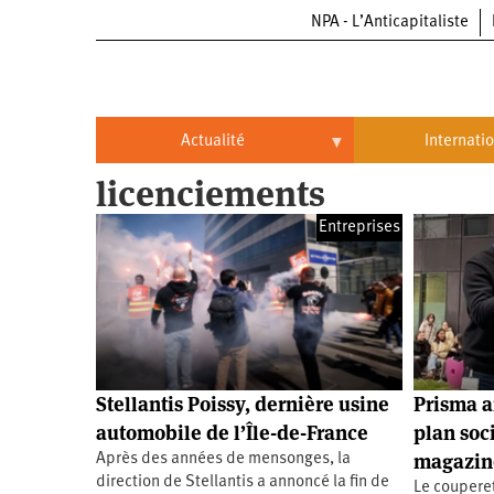
NPA - L’Anticapitaliste
Aller
au
contenu
principal
Actualité
Internati
licenciements
Actualité
International
Entreprises
Politique
Brésil
Entreprises
Chine
Oppressions
Entreprises
États-
Unis
Économie
Automobile
Oppressions
Continents
Stellantis Poissy, dernière usine
Prisma a
Écologie
Aéronautique
Antiracisme
Continents
automobile de l’Île-de-France
plan soci
magazin
Après des années de mensonges, la
Éducation
Commerce
Féminisme
Afrique
direction de Stellantis a annoncé la fin de
Le couperet