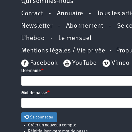
Qui sommes-nous
Contact
-
Annuaire
-
Tous les art
Newsletter
-
Abonnement
-
Se c
L’hebdo
-
Le mensuel
Mentions légales / Vie privée
- Propu
Facebook
YouTube
Vimeo
Username
Mot de passe
Se connecter
Créer un nouveau compte
Réinitialiser votre mot de passe