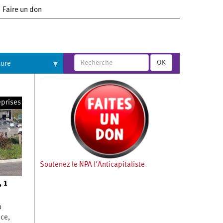
Faire un don
OK
ture
eprises
Soutenez le NPA l'Anticapitaliste
, 1
a
nce,