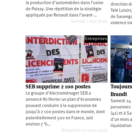
la production d’automobiles dans l’usine
direction d
Santé
Hôpitaux
LGBTI
Amérique
du
de Poissy. Une répétition de la stratégie
Télé Loisir
Nord
appliquée par Renault dans l’avant-…
de Sauvega
Vidéos
SNCF
Amérique
latine
Samedi 2 mai 2026
violence in
Dans
Services
Asie
mon
publics
département
Entreprises
Europe
Moyen-
Orient
Océanie
SEB supprime 2 100 postes
Toujours
Brandt
Le groupe d’électroménager SEB a
annoncé fin février un plan d’économies
Samedi 24 
pouvant conduire à la suppression de
personnes 
jusqu’à 2 100 postes dans le monde, dont
(41) et à Sa
potentiellement 500 en France, soit
d’un mois a
environ 7 %…
liquidation
Dimanche 15 mars 2026