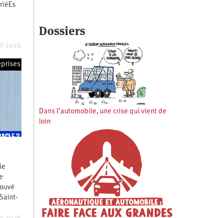
ariéEs
Dossiers
ril 2026
eprises
Dans l’automobile, une crise qui vient de
loin
ie
e
rouvé
Saint-