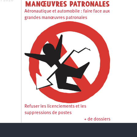
er 2026
Aéronautique et automobile : faire face aux
grandes manœuvres patronales
Refuser les licenciements et les
suppressions de postes
+ de dossiers