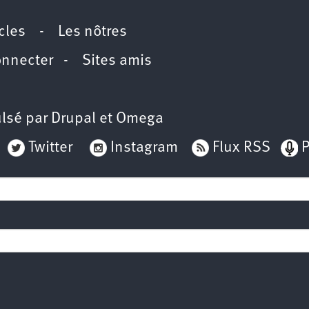
icles
-
Les nôtres
onnecter
-
Sites amis
lsé par
Drupal
et
Omega
Twitter
Instagram
Flux RSS