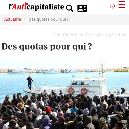
Aller
☰
⎋
au
contenu
Actualité
Des quotas pour qui ?
principal
Publié le Mercredi 27 mai 2015 à 10h26.
Des quotas pour qui ?