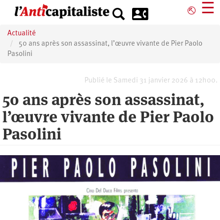
Aller
☰
⎋
au
contenu
Actualité
principal
50 ans après son assassinat, l’œuvre vivante de Pier Paolo
Pasolini
Publié le Samedi 31 janvier 2026 à 12h00.
50 ans après son assassinat,
l’œuvre vivante de Pier Paolo
Pasolini