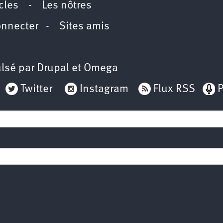
icles
-
Les nôtres
onnecter
-
Sites amis
lsé par
Drupal
et
Omega
Twitter
Instagram
Flux RSS