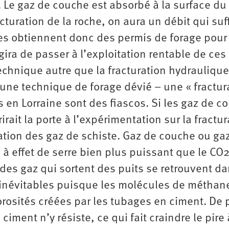
. Le gaz de couche est absorbé à la surface du
turation de la roche, on aura un débit qui suff
ises obtiennent donc des permis de forage pour
agira de passer à l’exploitation rentable de ces
echnique autre que la fracturation hydraulique
 une technique de forage dévié – une « fractur
is en Lorraine sont des fiascos. Si les gaz de c
irait la porte à l’expérimentation sur la fractur
tation des gaz de schiste. Gaz de couche ou ga
 à effet de serre bien plus puissant que le CO2
 des gaz qui sortent des puits se retrouvent d
 inévitables puisque les molécules de méthan
porosités créées par les tubages en ciment. De 
ciment n’y résiste, ce qui fait craindre le pire