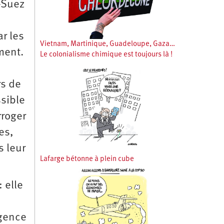
-Suez
r les
Vietnam, Martinique, Guadeloupe, Gaza…
ment.
Le colonialisme chimique est toujours là !
rs de
sible
rroger
es,
s leur
Lafarge bétonne à plein cube
: elle
rgence