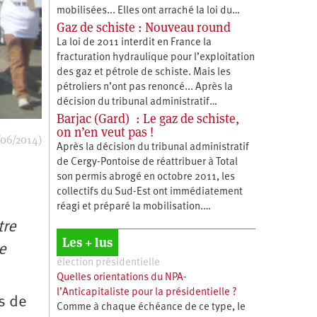
mobilisées... Elles ont arraché la loi du…
Gaz de schiste : Nouveau round
La loi de 2011 interdit en France la
fracturation hydraulique pour l’exploitation
des gaz et pétrole de schiste. Mais les
pétroliers n’ont pas renoncé... Après la
décision du tribunal administratif…
Barjac (Gard) : Le gaz de schiste,
on n’en veut pas !
/06/2014)
Après la décision du tribunal administratif
de Cergy-Pontoise de réattribuer à Total
son permis abrogé en octobre 2011, les
collectifs du Sud-Est ont immédiatement
réagi et préparé la mobilisation.…
tre
Les + lus
e
élection présidentielle
Quelles orientations du NPA-
l’Anticapitaliste pour la présidentielle ?
s de
Comme à chaque échéance de ce type, le