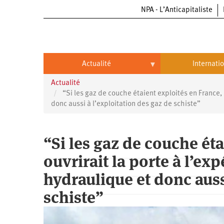
NPA - L’Anticapitaliste
Aller
au
contenu
principal
Actualité
Internati
Actualité
Actualité
International
“Si les gaz de couche étaient exploités en France, c
donc aussi à l’exploitation des gaz de schiste”
Politique
Brésil
Entreprises
Chine
“Si les gaz de couche éta
Oppressions
Entreprises
États-
ouvrirait la porte à l’ex
Unis
Économie
Automobile
Oppressions
Continents
hydraulique et donc auss
Écologie
Aéronautique
Antiracisme
Continents
schiste”
Éducation
Commerce
Féminisme
Afrique