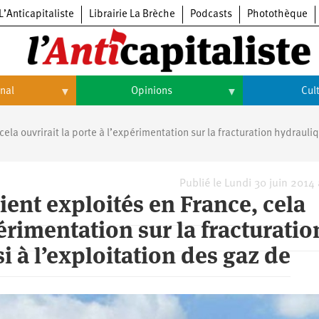
L’Anticapitaliste
Librairie La Brèche
Podcasts
Photothèque
onal
Opinions
Cul
Opinions
Culture
ela ouvrirait la porte à l’expérimentation sur la fracturation hydrauli
Histoire
Arts
Cinéma
Publié le Lundi 30 juin 2014
ient exploités en France, cela
Expositions
périmentation sur la fracturatio
Livres
i à l’exploitation des gaz de
Musique