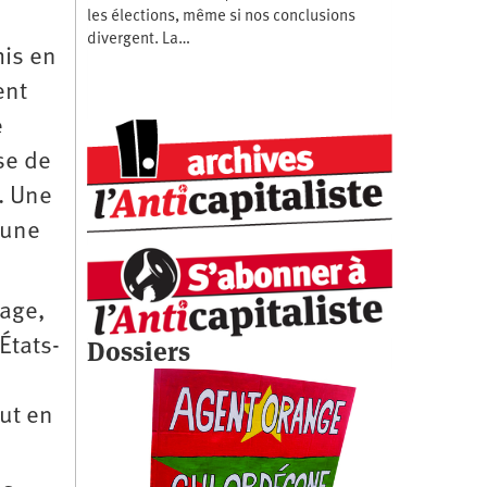
les élections, même si nos conclusions
divergent. La…
mis en
ent
e
se de
r. Une
 une
rage,
États-
Dossiers
out en