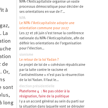
NPA-l’Anticapitaliste organise un vaste
processus démocratique pour décider de
it à
ses orientations en vue de l’…
NPA
Le NPA-l’Anticapitaliste adopte une
 gaz,
orientation commune pour 2027
. La
Les 27 et 28 juin s’est tenue la conférence
nationale du NPA-l’Anticapitaliste, afin de
ation
définir les orientations de l’organisation
ouche
pour l’élection…
sionisme
ation
Le retour de la loi Yadan ?
z de
Le projet de loi de « cohésion républicaine
par la lutte contre le racisme et
. Or,
l’antisémitisme » n’est pas la résurrection
ans
de la loi Yadan. Il faut le…
élection présidentielle
e sont
Plateforme 4 : Ne pas céder à la
plus,
résignation, faire de la politique
l y a un accord général au sein du parti sur
 à long
la situation dans laquelle vont se dérouler