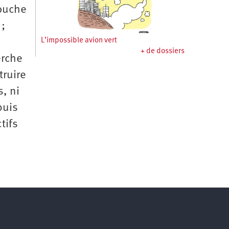
couche
 ;
L’impossible avion vert
+ de dossiers
erche
truire
s, ni
puis
tifs