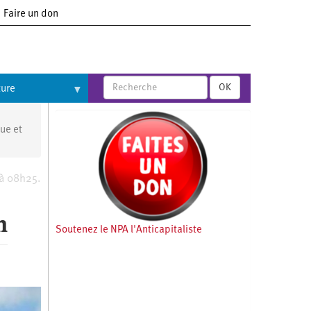
Faire un don
OK
ture
que et
 à 08h25.
n
Soutenez le NPA l'Anticapitaliste