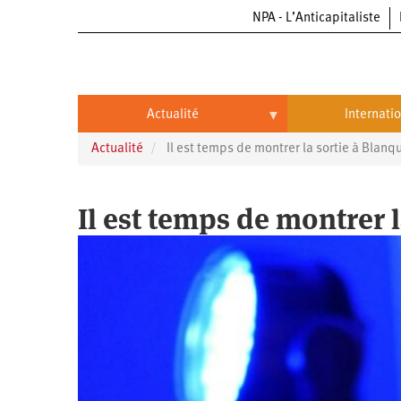
NPA - L’Anticapitaliste
Aller
au
contenu
principal
Actualité
Internati
Actualité
Il est temps de montrer la sortie à Blanqu
Actualité
International
Politique
Brésil
Il est temps de montrer l
Entreprises
Chine
Oppressions
Entreprises
États-
Unis
Économie
Automobile
Oppressions
Continents
Écologie
Aéronautique
Antiracisme
Continents
Éducation
Commerce
Féminisme
Afrique