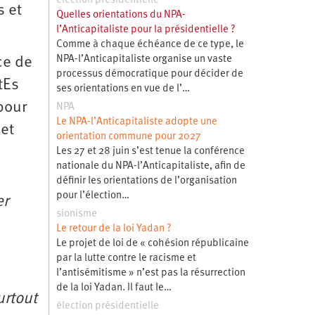
élection présidentielle
s et
Quelles orientations du NPA-
l’Anticapitaliste pour la présidentielle ?
Comme à chaque échéance de ce type, le
NPA-l’Anticapitaliste organise un vaste
ce de
processus démocratique pour décider de
tEs
ses orientations en vue de l’…
pour
NPA
Le NPA-l’Anticapitaliste adopte une
 et
orientation commune pour 2027
Les 27 et 28 juin s’est tenue la conférence
nationale du NPA-l’Anticapitaliste, afin de
définir les orientations de l’organisation
pour l’élection…
er
sionisme
Le retour de la loi Yadan ?
Le projet de loi de « cohésion républicaine
par la lutte contre le racisme et
l’antisémitisme » n’est pas la résurrection
de la loi Yadan. Il faut le…
urtout
élection présidentielle