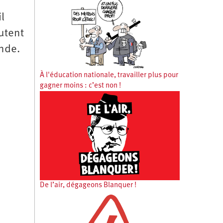
l
cutent
onde.
À l'éducation nationale, travailler plus pour
gagner moins : c’est non !
De l’air, dégageons Blanquer !