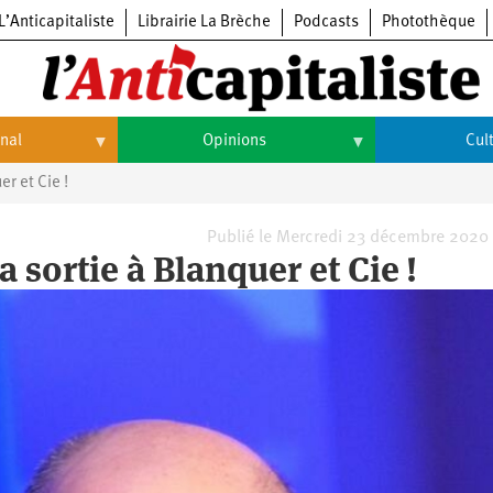
L’Anticapitaliste
Librairie La Brèche
Podcasts
Photothèque
onal
Opinions
Cul
er et Cie !
Opinions
Culture
Histoire
Arts
Publié le Mercredi 23 décembre 2020
a sortie à Blanquer et Cie !
Cinéma
Expositions
Livres
Musique