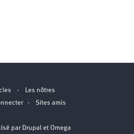
icles
-
Les nôtres
onnecter
-
Sites amis
lsé par
Drupal
et
Omega