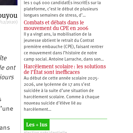
les 1 046 000 candidatEs inscritEs sur la
plateforme, c’est le début de plusieurs
ouyou
longues semaines de stress, d’…
/12/2020)
Combats et débats dans le
mouvement du CPE en 2006
Il y a vingt ans, la mobilisation de la
jeunesse obtient le retrait du Contrat
première embauche (CPE), faisant rentrer
ce mouvement dans l’histoire de notre
îte
camp social. Antoine Larrache, dans son…
Harcèlement scolaire : les solutions
le ont
de l’État sont inefficaces
jours
Au début de cette année scolaire 2025-
2026, une lycéenne de 17 ans s’est
suicidée à la suite d’une situation de
harcèlement scolaire. Comme à chaque
s
nouveau suicide d’élève lié au
d’une
harcèlement…
Les + lus
sans