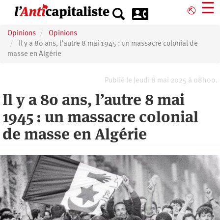
Aller
☰
⎋
au
contenu
Opinions
Opinions
principal
Il y a 80 ans, l’autre 8 mai 1945 : un massacre colonial de
masse en Algérie
Publié le Jeudi 8 mai 2025 à 08h00.
Il y a 80 ans, l’autre 8 mai
1945 : un massacre colonial
de masse en Algérie