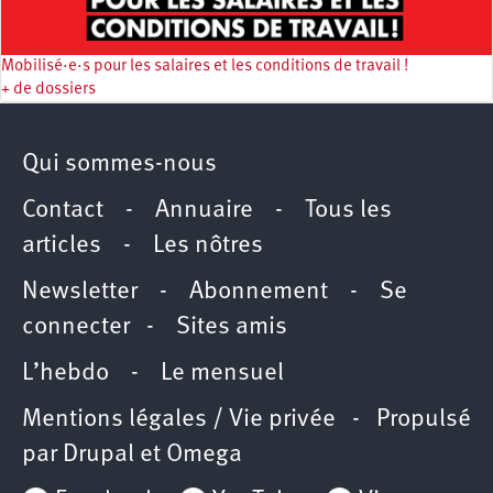
Mobilisé·e·s pour les salaires et les conditions de travail !
+ de dossiers
Qui sommes-nous
Contact
-
Annuaire
-
Tous les
articles
-
Les nôtres
Newsletter
-
Abonnement
-
Se
connecter
-
Sites amis
L’hebdo
-
Le mensuel
Mentions légales / Vie privée
- Propulsé
par
Drupal
et
Omega