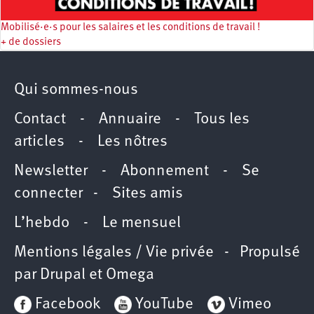
Mobilisé·e·s pour les salaires et les conditions de travail !
+ de dossiers
Qui sommes-nous
Contact
-
Annuaire
-
Tous les
articles
-
Les nôtres
Newsletter
-
Abonnement
-
Se
connecter
-
Sites amis
L’hebdo
-
Le mensuel
Mentions légales / Vie privée
- Propulsé
par
Drupal
et
Omega
Facebook
YouTube
Vimeo