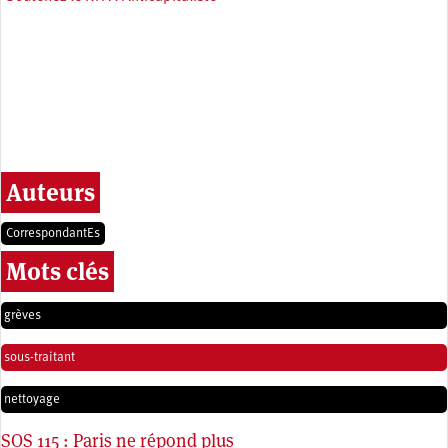
Auteurs
CorrespondantEs
Mots clés
grèves
sous-traitant
nettoyage
SOS 115 : Paris ne répond plus