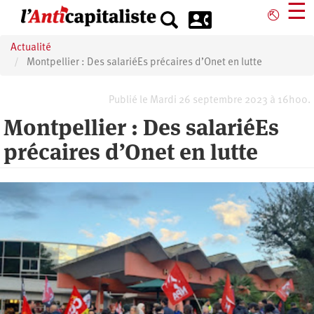
Aller
☰
⎋
au
contenu
Actualité
principal
Montpellier : Des salariéEs précaires d’Onet en lutte
Publié le Mardi 26 septembre 2023 à 16h00.
Montpellier : Des salariéEs
précaires d’Onet en lutte