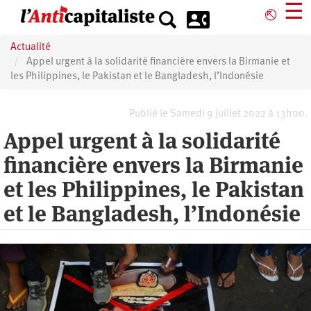
Aller
☰
⎋
au
contenu
Actualité
principal
Appel urgent à la solidarité financière envers la Birmanie et
les Philippines, le Pakistan et le Bangladesh, l’Indonésie
Publié le Samedi 9 juillet 2022 à 13h00.
Appel urgent à la solidarité
financière envers la Birmanie
et les Philippines, le Pakistan
et le Bangladesh, l’Indonésie