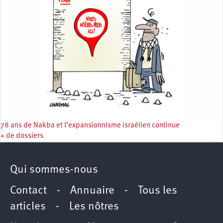
78 ans de Nakba et l’expansionnisme israélien continue
+ de dossiers
Qui sommes-nous
Contact
-
Annuaire
-
Tous les
articles
-
Les nôtres