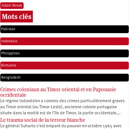
Adam Novak
Mots clés
Pakistan
Indonésie
Philippines
Birmanie
Bengladesh
Crimes coloniaux au Timor oriental et en Papouasie
occidentale
Le régime indonésien a commis des crimes particulièrement graves
au Timor oriental (ou Timor-Leste), ancienne colonie portugaise
située dans la moitié est de l’île de Timor, la partie occidentale,…
Le trauma social de la terreur blanche
Le général Suharto s’est emparé du pouvoir en octobre 1965 avec