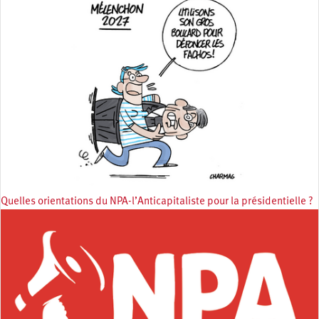
Quelles orientations du NPA-l’Anticapitaliste pour la présidentielle ?