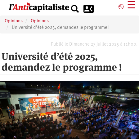
Aller
☰
⎋
au
contenu
Opinions
Opinions
principal
Université d’été 2025, demandez le programme !
Publié le Dimanche 27 juillet 2025 à 11h00.
Université d’été 2025,
demandez le programme !