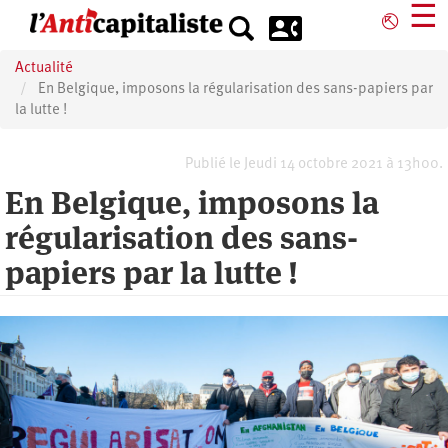
Aller
☰
⎋
au
contenu
Actualité
principal
En Belgique, imposons la régularisation des sans-papiers par
la lutte !
Publié le Jeudi 14 octobre 2021 à 13h00.
En Belgique, imposons la
régularisation des sans-
papiers par la lutte !