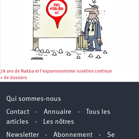
78 ans de Nakba et l’expansionnisme israélien continue
+ de dossiers
Qui sommes-nous
Contact
-
Annuaire
-
Tous les
articles
-
Les nôtres
Newsletter
-
Abonnement
-
Se