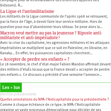
campagne pour la reconnaissance des droits des appelés (les
bidasses). À…
La Ligue et l’antimilitarisme
Les militants de la Ligue communiste de l’après 1968 se retrouvent,
par la force de l’âge, à devoir faire leur service militaire. Hors de
question pour eux d’abandonner leurs idéaux. Se pose alors la…
Macron veut mettre au pas la jeunesse ? Riposte anti-
militariste et anti-impérialiste !
Avec la crise du capitalisme, les agressions militaires et les attaques
impérialistes se multiplient que ce soit en Palestine, en Ukraine, en
Kanaky... En effet, les puissances capitalistes cherchent…
« Accepter de perdre ses enfants » ?
Le 18 novembre, le chef d’état-major Fabien Mandon affirmait devant
des milliers d’éluEs locaux que la France devait « accepter de perdre
ses enfants ». Ce discours a précédé d’une semaine l’annonce…
Les + lus
élection présidentielle
Quelles orientations du NPA-l’Anticapitaliste pour la présidentielle ?
Comme à chaque échéance de ce type, le NPA-l’Anticapitaliste
organise un vaste processus démocratique pour décider de ses