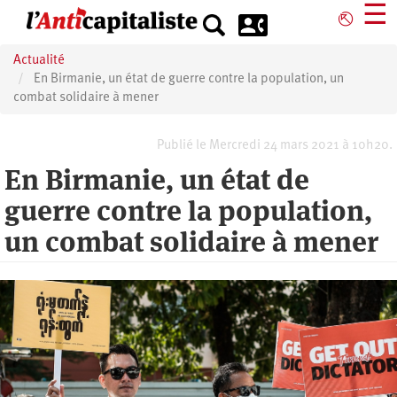
Aller
☰
⎋
au
contenu
Actualité
principal
En Birmanie, un état de guerre contre la population, un
combat solidaire à mener
Publié le Mercredi 24 mars 2021 à 10h20.
En Birmanie, un état de
guerre contre la population,
un combat solidaire à mener