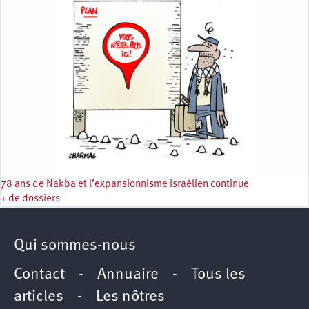
78 ans de Nakba et l’expansionnisme israélien continue
+ de dossiers
Qui sommes-nous
Contact
-
Annuaire
-
Tous les
articles
-
Les nôtres