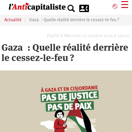
Aller
☰
⎋
au
contenu
Actualité
Gaza : Quelle réalité derrière le cessez-le-feu ?
principal
Publié le Mercredi 15 octobre 2025 à 14h00.
Gaza : Quelle réalité derrière
le cessez-le-feu ?