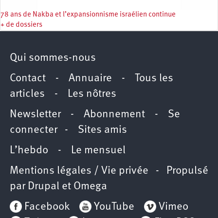
78 ans de Nakba et l’expansionnisme israélien continue
+ de dossiers
Qui sommes-nous
Contact
-
Annuaire
-
Tous les
articles
-
Les nôtres
Newsletter
-
Abonnement
-
Se
connecter
-
Sites amis
L’hebdo
-
Le mensuel
Mentions légales / Vie privée
- Propulsé
par
Drupal
et
Omega
Facebook
YouTube
Vimeo