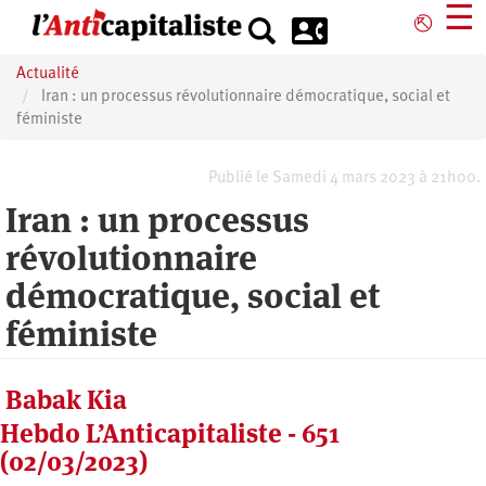
Aller
☰
⎋
au
contenu
Actualité
principal
Iran : un processus révolutionnaire démocratique, social et
féministe
Publié le Samedi 4 mars 2023 à 21h00.
Iran : un processus
révolutionnaire
démocratique, social et
féministe
Babak Kia
Hebdo L’Anticapitaliste - 651
(02/03/2023)