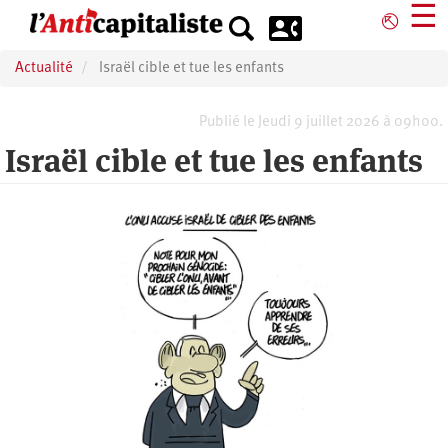
Aller
☰
⎋
au
contenu
Actualité
Israël cible et tue les enfants
principal
Publié le Jeudi 9 juillet 2026 à 09h00.
Israël cible et tue les enfants