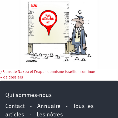
78 ans de Nakba et l’expansionnisme israélien continue
+ de dossiers
Qui sommes-nous
Contact
-
Annuaire
-
Tous les
articles
-
Les nôtres