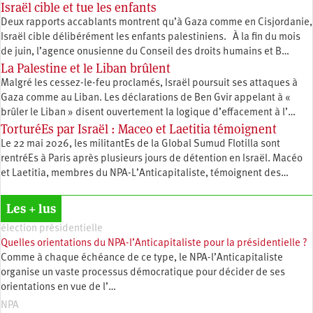
Israël cible et tue les enfants
Deux rapports accablants montrent qu’à Gaza comme en Cisjordanie,
Israël cible délibérément les enfants palestiniens. À la fin du mois
de juin, l’agence onusienne du Conseil des droits humains et B…
La Palestine et le Liban brûlent
Malgré les cessez-le-feu proclamés, Israël poursuit ses attaques à
Gaza comme au Liban. Les déclarations de Ben Gvir appelant à «
brûler le Liban » disent ouvertement la logique d’effacement à l’…
TorturéEs par Israël : Maceo et Laetitia témoignent
Le 22 mai 2026, les militantEs de la Global Sumud Flotilla sont
rentréEs à Paris après plusieurs jours de détention en Israël. Macéo
et Laetitia, membres du ‪NPA-L’Anticapitaliste, témoignent des…
Les + lus
élection présidentielle
Quelles orientations du NPA-l’Anticapitaliste pour la présidentielle ?
Comme à chaque échéance de ce type, le NPA-l’Anticapitaliste
organise un vaste processus démocratique pour décider de ses
orientations en vue de l’…
NPA