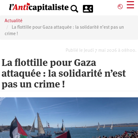
Aller
☰
⎋
au
contenu
Actualité
principal
La flottille pour Gaza attaquée : la solidarité n’est pas un
crime !
Publié le Jeudi 7 mai 2026 à 08h00.
La flottille pour Gaza
attaquée : la solidarité n’est
pas un crime !