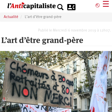
Aller
☰
⎋
au
contenu
Actualité
L’art d’être grand-père
principal
Publié le Mercredi 6 novembre 2019 à 12h07.
L’art d’être grand-père