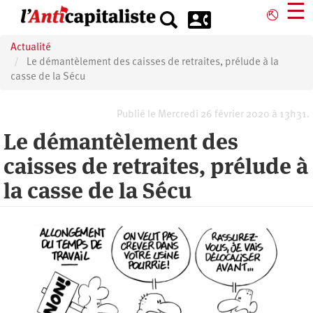
Aller
☰
⎋
au
contenu
Actualité
principal
Le démantèlement des caisses de retraites, prélude à la
casse de la Sécu
Publié le Mercredi 26 février 2020 à 13h31.
Le démantèlement des
caisses de retraites, prélude à
la casse de la Sécu