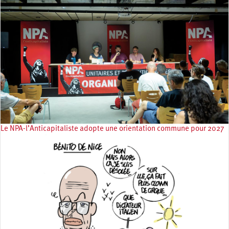
Le NPA-l’Anticapitaliste adopte une orientation commune pour 2027