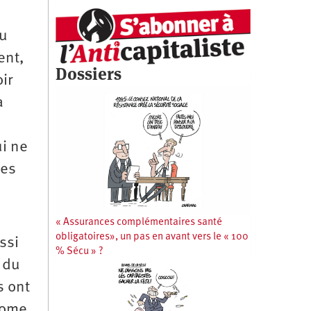
du
ent,
Dossiers
ir
a
ui ne
mes
« Assurances complémentaires santé
obligatoires», un pas en avant vers le « 100
ssi
% Sécu » ?
 du
s ont
rome