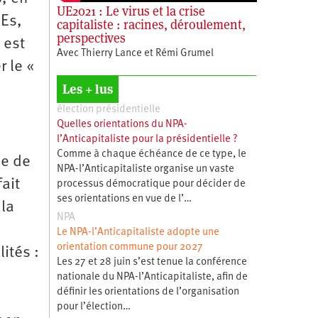
UE2021 : Le virus et la crise
lEs,
capitaliste : racines, déroulement,
perspectives
 est
Avec Thierry Lance et Rémi Grumel
r le «
Les + lus
élection présidentielle
Quelles orientations du NPA-
l’Anticapitaliste pour la présidentielle ?
Comme à chaque échéance de ce type, le
ue de
NPA-l’Anticapitaliste organise un vaste
fait
processus démocratique pour décider de
ses orientations en vue de l’…
 la
NPA
Le NPA-l’Anticapitaliste adopte une
orientation commune pour 2027
ités :
Les 27 et 28 juin s’est tenue la conférence
nationale du NPA-l’Anticapitaliste, afin de
définir les orientations de l’organisation
pour l’élection…