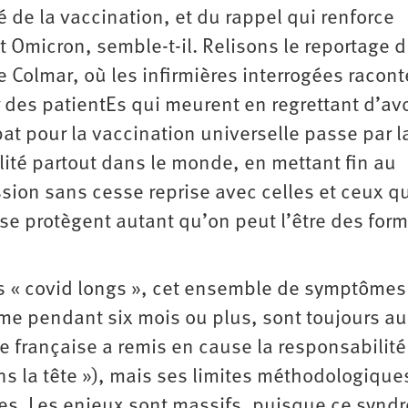
té de la vaccination, et du rappel qui renforce
t Omicron, semble-t-il. Relisons le reportage 
 Colmar, où les infirmières interrogées racont
r des patientEs qui meurent en regrettant d’avo
at pour la vaccination universelle passe par l
lité partout dans le monde, en mettant fin au
ssion sans cesse reprise avec celles et ceux q
s se protègent autant qu’on peut l’être des for
les « covid longs », cet ensemble de symptômes
me pendant six mois ou plus, sont toujours au
e française a remis en cause la responsabilité
dans la tête »), mais ses limites méthodologique
s. Les enjeux sont massifs, puisque ce synd