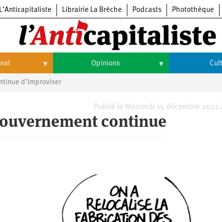
L’Anticapitaliste
Librairie La Brèche
Podcasts
Photothèque
onal
Opinions
Cul
ntinue d’improviser
Opinions
Culture
Histoire
Arts
Publié le Mercredi 15 décembre 2021
 gouvernement continue
Cinéma
Expositions
Livres
Musique