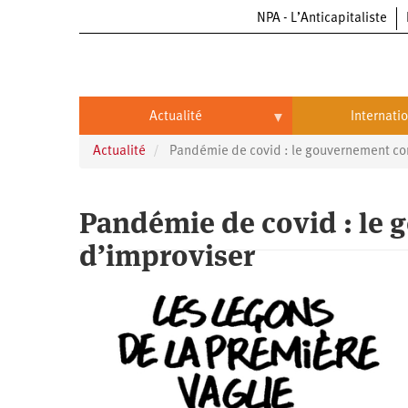
NPA - L’Anticapitaliste
Aller
au
contenu
principal
Actualité
Internati
Actualité
Pandémie de covid : le gouvernement co
Actualité
International
Politique
Brésil
Pandémie de covid : le
Entreprises
Chine
d’improviser
Oppressions
Entreprises
États-
Unis
Économie
Automobile
Oppressions
Continents
Écologie
Aéronautique
Antiracisme
Continents
Éducation
Commerce
Féminisme
Afrique