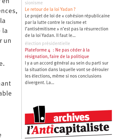
r en
sionisme
Le retour de la loi Yadan ?
ences,
Le projet de loi de « cohésion républicaine
la
par la lutte contre le racisme et
l’antisémitisme » n’est pas la résurrection
 la
de la loi Yadan. Il faut le…
r un
élection présidentielle
Plateforme 4 : Ne pas céder à la
résignation, faire de la politique
e.
l y a un accord général au sein du parti sur
la situation dans laquelle vont se dérouler
les élections, même si nos conclusions
nant
divergent. La…
able
e