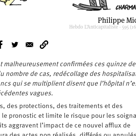
Philippe M
Hebdo L’Anticapitaliste - 595 (16
nt malheureusement confirmées ces quinze de
du nombre de cas, redécollage des hospitalisa
ncs qui se multiplient disent que l’hôpital n’e
récédentes vagues.
s, des protections, des traitements et des
 pronostic et limite le risque pour les soigna
ts aggravent l’impact de ce nouvel afflux de
ura des actes non réalisés, différés ou annulé