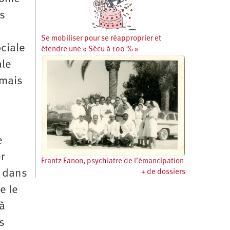
as
Se mobiliser pour se réapproprier et
ciale
étendre une « Sécu à 100 % »
ale
 mais
e
r
Frantz Fanon, psychiatre de l’émancipation
: dans
+ de dossiers
e le
 à
s