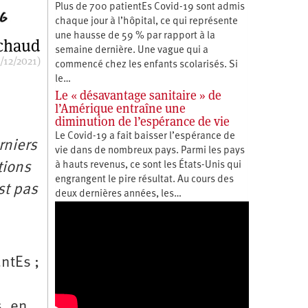
Plus de 700 patientEs Covid-19 sont admis
chaque jour à l’hôpital, ce qui représente
une hausse de 59 % par rapport à la
ichaud
semaine dernière. Une vague qui a
/12/2021)
commencé chez les enfants scolarisés. Si
le…
Le « désavantage sanitaire » de
l’Amérique entraîne une
diminution de l’espérance de vie
Le Covid-19 a fait baisser l’espérance de
rniers
vie dans de nombreux pays. Parmi les pays
tions
à hauts revenus, ce sont les États-Unis qui
engrangent le pire résultat. Au cours des
st pas
deux dernières années, les…
ntEs ;
s, en