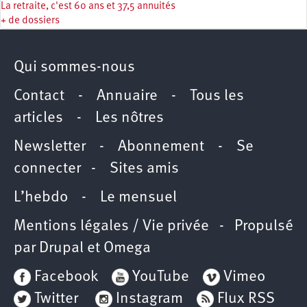
La retraite, c'est 60 ans et 37,5 annuités
+ de dossiers
Qui sommes-nous
Contact
-
Annuaire
-
Tous les
articles
-
Les nôtres
Newsletter
-
Abonnement
-
Se
connecter
-
Sites amis
L’hebdo
-
Le mensuel
Mentions légales / Vie privée
- Propulsé
par
Drupal
et
Omega
Facebook
YouTube
Vimeo
Twitter
Instagram
Flux RSS