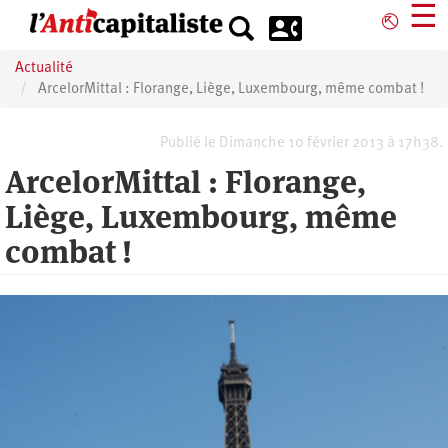
Aller
☰
⎋
au
contenu
Actualité
principal
ArcelorMittal : Florange, Liège, Luxembourg, même combat !
Publié le Dimanche 10 février 2013 à 17h38.
ArcelorMittal : Florange,
Liège, Luxembourg, même
combat !