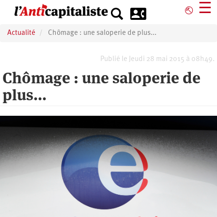
Aller
☰
⎋
au
contenu
Actualité
Chômage : une saloperie de plus...
principal
Publié le Jeudi 28 mai 2015 à 08h49.
Chômage : une saloperie de
plus...