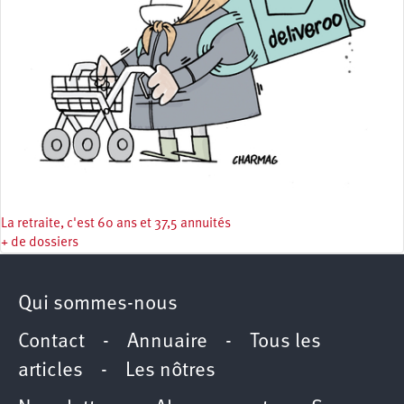
La retraite, c'est 60 ans et 37,5 annuités
+ de dossiers
Qui sommes-nous
Contact
-
Annuaire
-
Tous les
articles
-
Les nôtres