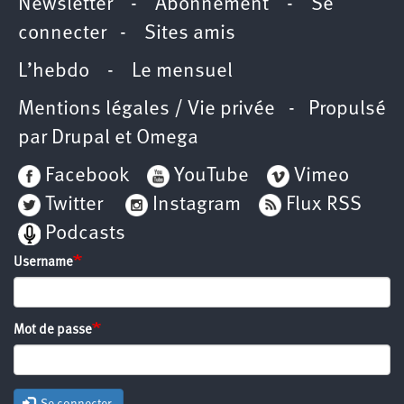
Newsletter
-
Abonnement
-
Se
connecter
-
Sites amis
L’hebdo
-
Le mensuel
Mentions légales / Vie privée
- Propulsé
par
Drupal
et
Omega
Facebook
YouTube
Vimeo
Twitter
Instagram
Flux RSS
Podcasts
Username
Mot de passe